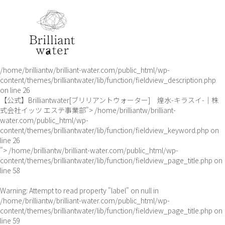
/home/brilliantw/brilliant-water.com/public_html/wp-
content/themes/brilliantwater/lib/function/fieldview_description.php
on line
26
【公式】Brilliantwater[ブリリアントウォーター] 煌水-キラスイ-｜株
式会社イッツ エステ事業部">
/home/brilliantw/brilliant-
water.com/public_html/wp-
content/themes/brilliantwater/lib/function/fieldview_keyword.php on
line
26
">
/home/brilliantw/brilliant-water.com/public_html/wp-
content/themes/brilliantwater/lib/function/fieldview_page_title.php on
line
58
Warning
: Attempt to read property "label" on null in
/home/brilliantw/brilliant-water.com/public_html/wp-
content/themes/brilliantwater/lib/function/fieldview_page_title.php
on
line
59