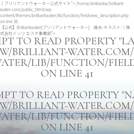
｜ブリリアントウォーター公式サイト">
/home/brilliantw/brilliant-
water.com/public_html/wp-
content/themes/brilliantwater/lib/function/fieldview_description.php
on line
26
【公式】Brilliantwater[ブリリアントウォーター] 煌水-キラスイ-｜株
式会社イッツ エステ事業部">
MPT TO READ PROPERTY "LA
W/BRILLIANT-WATER.COM
TER/LIB/FUNCTION/FIEL
ON LINE
41
EMPT TO READ PROPERTY "N
W/BRILLIANT-WATER.COM
TER/LIB/FUNCTION/FIEL
ON LINE
41