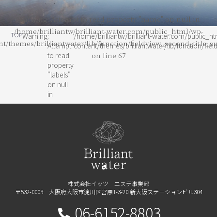
Warning
: Attempt to read property "name" on null in
/home/brilliantw/brilliant-water.com/public_html/wp-
TOP
Warning
:
/home/brilliantw/brilliant-water.com/public_h
nt/themes/brilliantwater/lib/function/fieldview_second_title_s
Attempt
content/themes/brilliantwater/lib/function/fie
to read
on line
67
property
"labels"
on null
in
株式会社イッツ エステ事業部
〒532-0003 大阪府大阪市淀川区宮原1-3-20 新大阪ステーションビル304
06-6152-8803